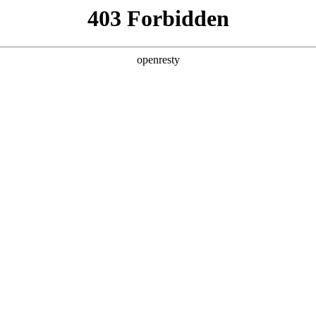
企业业务
个人业务
了解我们
投资者
功
EN
Global
创新平台
投资者关系
技术策源地开放课题
信息
科技知乎
公司公告
BOE创新
财务信息
协同创新平台
公司治理